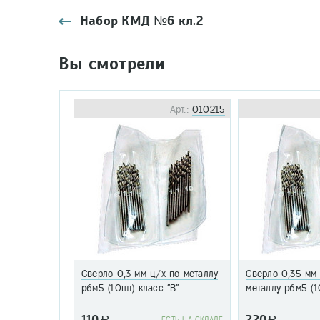
Набор КМД №6 кл.2
Вы смотрели
Арт.:
010215
Сверло 0,3 мм ц/х по металлу
Сверло 0,35 мм
р6м5 (10шт) класс "В"
металлу р6м5 (1
110
220
a
EСТЬ НА СКЛАДЕ
a