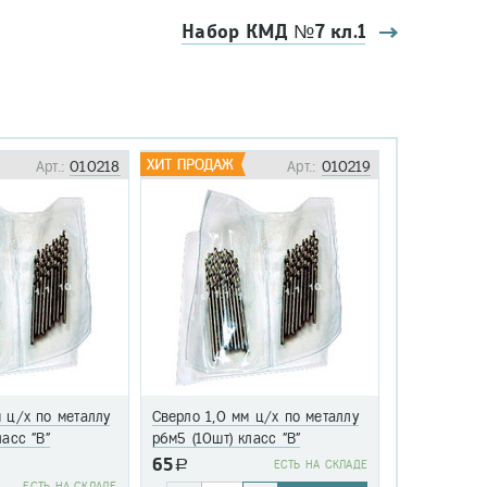
Набор КМД №7 кл.1
Арт.:
010218
Арт.:
010219
 ц/х по металлу
Сверло 1,0 мм ц/х по металлу
Сверло 1,1 
ласс "В"
р6м5 (10шт) класс "В"
р6м5 (10шт)
65
a
EСТЬ НА СКЛАДЕ
76
EСТЬ НА СКЛАДЕ
a