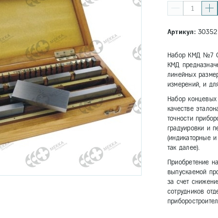
Артикул:
30352
Набор КМД №7 0-
КМД предназначе
линейных размер
измерений, и дл
Набор концевых
качестве эталон
точности прибор
градуировки и п
(индикаторные и
так далее).
Приобретение н
выпускаемой пр
за счет снижени
сотрудников отд
приборостроител