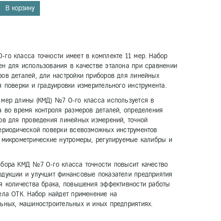
В корзину
го класса точности имеет в комплекте 11 мер. Набор
н для использования в качестве эталона при сравнении
ов деталей, дли настройки приборов для линейных
я поверки и градуировки измерительного инструмента.
 мер длины (КМД) №7 0-го класса используется в
а во время контроля размеров деталей, определения
ов для проведения линейных измерений, точной
ериодической поверки всевозможных инструментов
 микрометрические нутромеры, регулируемые калибры и
абора КМД №7 0-го класса точности повысит качество
одукции и улучшит финансовые показатели предприятия
я количества брака, повышения эффективности работы
ела ОТК. Набор найдет применение на
ьных, машиностроительных и иных предприятиях.