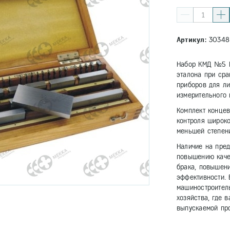
Артикул:
30348
Набор КМД №5 Н
эталона при сра
приборов для ли
измерительного 
Комплект конце
контроля широко
меньшей степени
Наличие на пре
повышению каче
брака, повышени
эффективности. 
машиностроитель
хозяйства, где 
выпускаемой пр