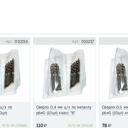
Арт.:
010216
Арт.:
010217
 ц/х по
Сверло 0,4 мм ц/х по металлу
Сверло 0,5 мм
0шт)
р6м5 (10шт) класс "В"
р6м5 (10шт) к
110
78
EСТЬ НА СКЛАДЕ
a
EСТЬ НА СКЛАДЕ
a