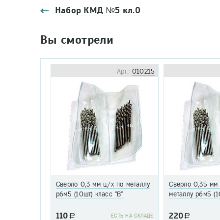
Набор КМД №5 кл.0
Вы смотрели
Арт.:
010215
Сверло 0,3 мм ц/х по металлу
Сверло 0,35 мм
р6м5 (10шт) класс "В"
металлу р6м5 (1
110
220
a
EСТЬ НА СКЛАДЕ
a