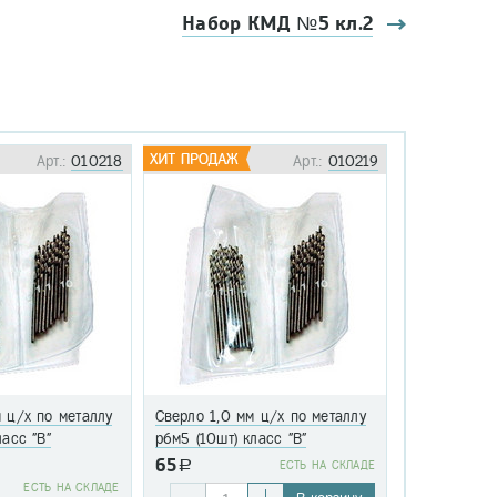
Набор КМД №5 кл.2
Арт.:
010218
Арт.:
010219
 ц/х по металлу
Сверло 1,0 мм ц/х по металлу
Сверло 1,1 
ласс "В"
р6м5 (10шт) класс "В"
р6м5 (10шт)
65
a
EСТЬ НА СКЛАДЕ
76
EСТЬ НА СКЛАДЕ
a