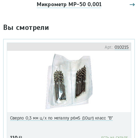
Микрометр МР-50 0,001
Вы смотрели
Арт.:
010215
Сверло 0,3 мм ц/х по металлу р6м5 (10шт) класс "В"
110
a
EСТЬ НА СКЛАДЕ