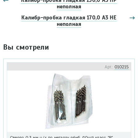
Калибр-пробка гладкая 150,0 А3 ПР
неполная
Калибр-пробка гладкая 170,0 А3 НЕ
неполная
Вы смотрели
Арт.:
010215
Сверло 0,3 мм ц/х по металлу р6м5 (10шт) класс "В"