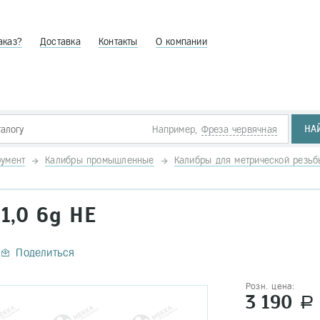
аказ?
Доставка
Контакты
О компании
НА
Например,
Фреза червячная
умент
Калибры промышленные
Калибры для метрической резь
1,0 6g НЕ
Поделиться
Розн. цена:
3 190
a