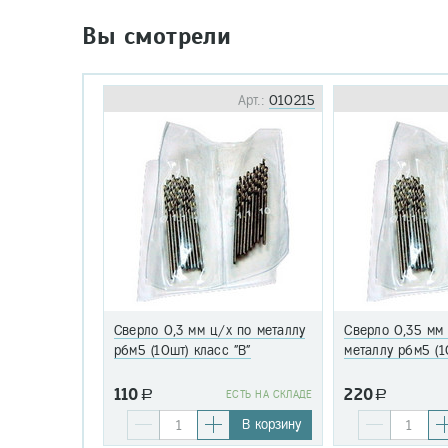
Вы смотрели
Арт.:
010215
Сверло 0,3 мм ц/х по металлу
Сверло 0,35 мм
р6м5 (10шт) класс "В"
металлу р6м5 (1
110
220
a
EСТЬ НА СКЛАДЕ
a
В корзину