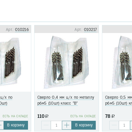
Арт.:
010216
Арт.:
010217
 ц/х по
Сверло 0,4 мм ц/х по металлу
Сверло 0,5 мм
0шт)
р6м5 (10шт) класс "В"
р6м5 (10шт) к
110
78
EСТЬ НА СКЛАДЕ
a
EСТЬ НА СКЛАДЕ
a
В корзину
В корзину