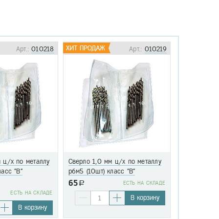
Арт.:
010218
Арт.:
010219
 ц/х по металлу
Сверло 1,0 мм ц/х по металлу
Сверло 1,1 
ласс "В"
р6м5 (10шт) класс "В"
р6м5 (10шт)
65
a
EСТЬ НА СКЛАДЕ
76
EСТЬ НА СКЛАДЕ
a
В корзину
В корзину