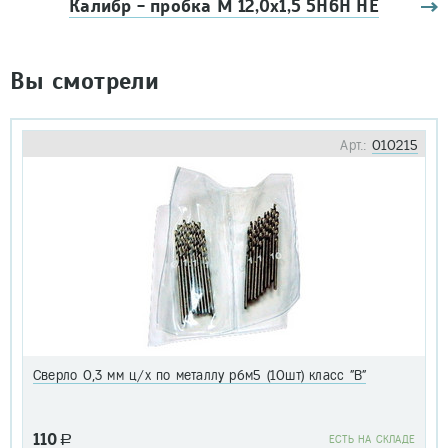
Калибр - пробка М 12,0х1,5 5Н6Н НЕ
Вы смотрели
Арт.:
010215
Сверло 0,3 мм ц/х по металлу р6м5 (10шт) класс "В"
110
a
EСТЬ НА СКЛАДЕ