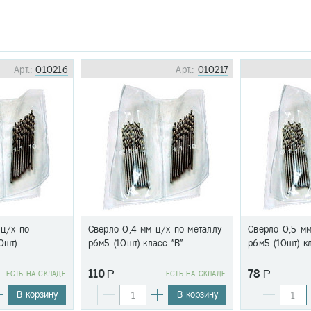
Арт.:
010216
Арт.:
010217
 ц/х по
Сверло 0,4 мм ц/х по металлу
Сверло 0,5 мм
0шт)
р6м5 (10шт) класс "В"
р6м5 (10шт) к
110
78
EСТЬ НА СКЛАДЕ
a
EСТЬ НА СКЛАДЕ
a
В корзину
В корзину