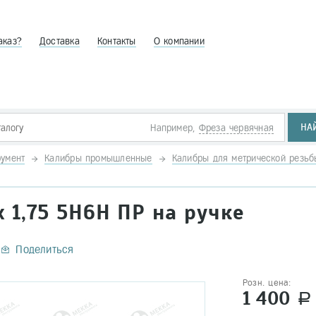
аказ?
Доставка
Контакты
О компании
НА
Например,
Фреза червячная
умент
Калибры промышленные
Калибры для метрической резь
х 1,75 5H6Н ПР на ручке
Поделиться
Розн. цена:
1 400
a