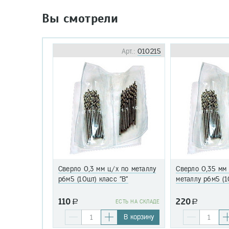
Вы смотрели
Арт.:
010215
Сверло 0,3 мм ц/х по металлу
Сверло 0,35 мм
р6м5 (10шт) класс "В"
металлу р6м5 (1
110
220
a
EСТЬ НА СКЛАДЕ
a
В корзину