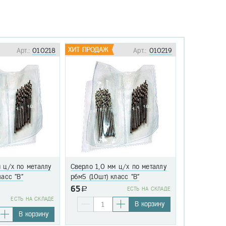
Арт.:
010218
Арт.:
010219
 ц/х по металлу
Сверло 1,0 мм ц/х по металлу
Сверло 1,1 
ласс "В"
р6м5 (10шт) класс "В"
р6м5 (10шт)
65
a
EСТЬ НА СКЛАДЕ
76
EСТЬ НА СКЛАДЕ
a
В корзину
В корзину