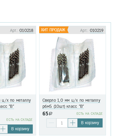
Арт.:
010218
Арт.:
010219
 ц/х по металлу
Сверло 1,0 мм ц/х по металлу
Сверло 1,1 
ласс "В"
р6м5 (10шт) класс "В"
р6м5 (10шт)
65
a
EСТЬ НА СКЛАДЕ
76
EСТЬ НА СКЛАДЕ
a
В корзину
В корзину