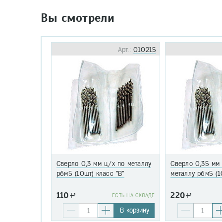
Вы смотрели
Арт.:
010215
Сверло 0,3 мм ц/х по металлу
Сверло 0,35 мм
р6м5 (10шт) класс "В"
металлу р6м5 (1
110
220
a
EСТЬ НА СКЛАДЕ
a
В корзину