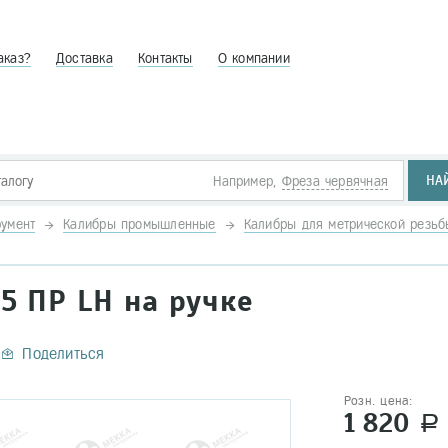
аказ?
Доставка
Контакты
О компании
НА
Например,
Фреза червячная
умент
Калибры промышленные
Калибры для метрической резь
5 ПР LH на ручке
Поделиться
Розн. цена:
1 820
a