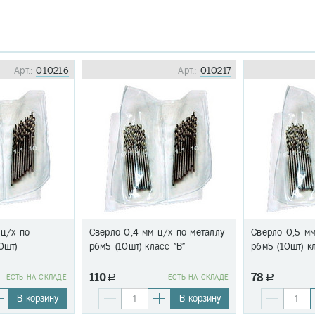
Арт.:
010216
Арт.:
010217
 ц/х по
Сверло 0,4 мм ц/х по металлу
Сверло 0,5 мм
0шт)
р6м5 (10шт) класс "В"
р6м5 (10шт) к
110
78
EСТЬ НА СКЛАДЕ
a
EСТЬ НА СКЛАДЕ
a
В корзину
В корзину