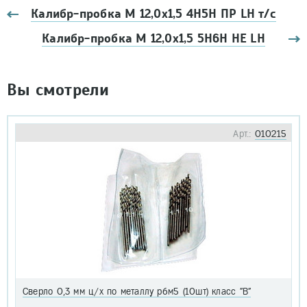
Калибр-пробка М 12,0х1,5 4Н5Н ПР LH т/с
Калибр-пробка М 12,0х1,5 5Н6Н НЕ LH
Вы смотрели
Арт.:
010215
Сверло 0,3 мм ц/х по металлу р6м5 (10шт) класс "В"