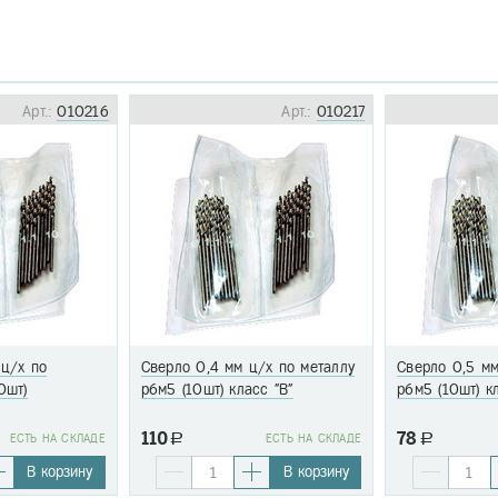
Арт.:
010216
Арт.:
010217
 ц/х по
Сверло 0,4 мм ц/х по металлу
Сверло 0,5 мм
0шт)
р6м5 (10шт) класс "В"
р6м5 (10шт) к
110
78
EСТЬ НА СКЛАДЕ
a
EСТЬ НА СКЛАДЕ
a
В корзину
В корзину