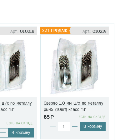
Арт.:
010218
Арт.:
010219
 ц/х по металлу
Сверло 1,0 мм ц/х по металлу
Сверло 1,1 
ласс "В"
р6м5 (10шт) класс "В"
р6м5 (10шт)
65
a
EСТЬ НА СКЛАДЕ
76
EСТЬ НА СКЛАДЕ
a
В корзину
В корзину