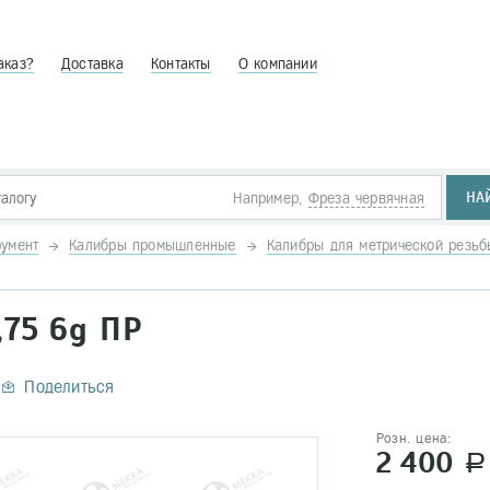
аказ?
Доставка
Контакты
О компании
НА
Например,
Фреза червячная
умент
Калибры промышленные
Калибры для метрической резь
,75 6g ПР
Поделиться
Розн. цена:
2 400
a