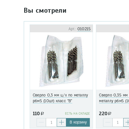
Вы смотрели
Арт.:
010215
Сверло 0,3 мм ц/х по металлу
Сверло 0,35 мм
р6м5 (10шт) класс "В"
металлу р6м5 (1
110
220
a
EСТЬ НА СКЛАДЕ
a
В корзину