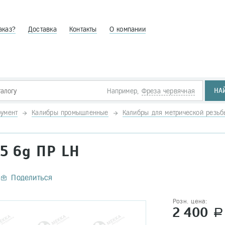
аказ?
Доставка
Контакты
О компании
НА
Например,
Фреза червячная
умент
Калибры промышленные
Калибры для метрической резь
5 6g ПР LH
Поделиться
Розн. цена:
2 400
a