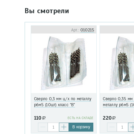
Вы смотрели
Арт.:
010215
Сверло 0,3 мм ц/х по металлу
Сверло 0,35 мм
р6м5 (10шт) класс "В"
металлу р6м5 (1
110
220
a
EСТЬ НА СКЛАДЕ
a
В корзину