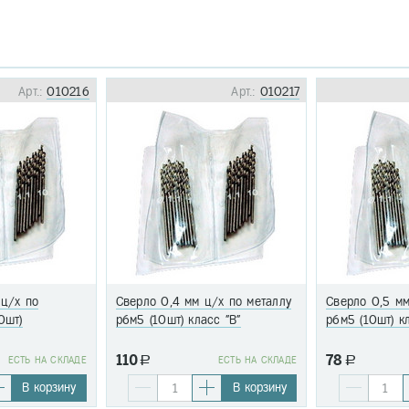
Арт.:
010216
Арт.:
010217
 ц/х по
Сверло 0,4 мм ц/х по металлу
Сверло 0,5 мм
0шт)
р6м5 (10шт) класс "В"
р6м5 (10шт) к
110
78
EСТЬ НА СКЛАДЕ
a
EСТЬ НА СКЛАДЕ
a
В корзину
В корзину