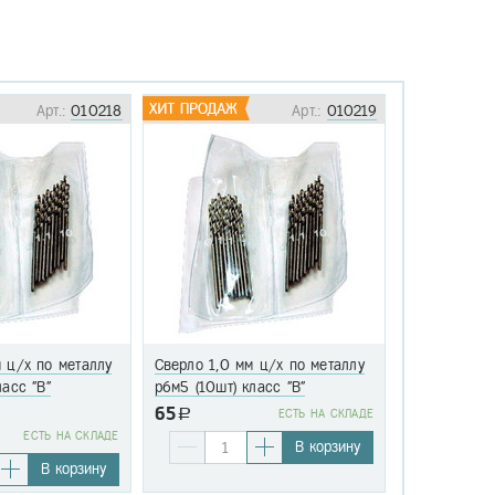
Арт.:
010218
Арт.:
010219
 ц/х по металлу
Сверло 1,0 мм ц/х по металлу
Сверло 1,1 
ласс "В"
р6м5 (10шт) класс "В"
р6м5 (10шт)
65
a
EСТЬ НА СКЛАДЕ
76
EСТЬ НА СКЛАДЕ
a
В корзину
В корзину