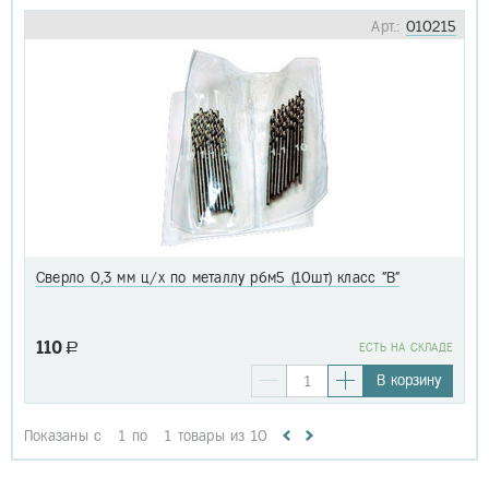
Арт.:
010215
Сверло 0,3 мм ц/х по металлу р6м5 (10шт) класс "В"
110
a
EСТЬ НА СКЛАДЕ
В корзину
Показаны с
1
по
1
товары из
10