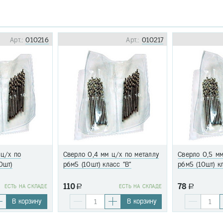
Арт.:
010216
Арт.:
010217
 ц/х по
Сверло 0,4 мм ц/х по металлу
Сверло 0,5 мм
0шт)
р6м5 (10шт) класс "В"
р6м5 (10шт) к
110
78
EСТЬ НА СКЛАДЕ
a
EСТЬ НА СКЛАДЕ
a
В корзину
В корзину