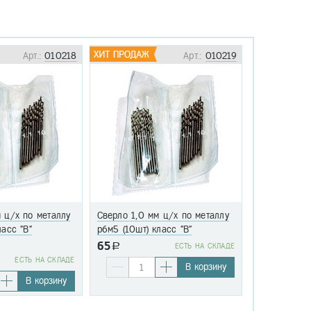
Арт.:
010218
Арт.:
010219
 ц/х по металлу
Сверло 1,0 мм ц/х по металлу
Сверло 1,1 
ласс "В"
р6м5 (10шт) класс "В"
р6м5 (10шт)
65
a
EСТЬ НА СКЛАДЕ
76
EСТЬ НА СКЛАДЕ
a
В корзину
В корзину