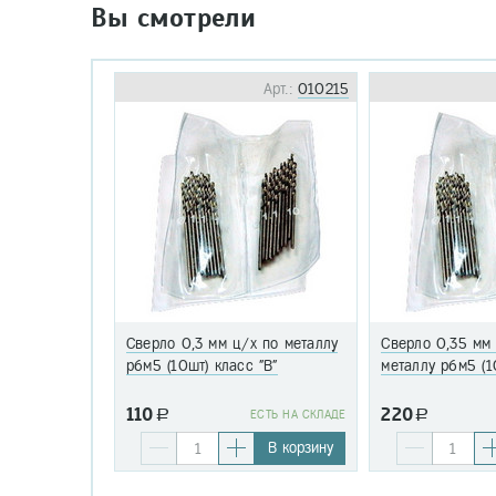
Вы смотрели
Арт.:
010215
Сверло 0,3 мм ц/х по металлу
Сверло 0,35 мм
р6м5 (10шт) класс "В"
металлу р6м5 (1
110
220
a
EСТЬ НА СКЛАДЕ
a
В корзину