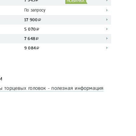
7 943
a
НОВИНКА
По запросу
17 900
a
5 070
a
7 648
a
9 084
a
и
ы торцевых головок - полезная информация