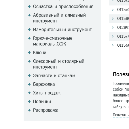
01157
Оснастка и приспособления
01157
Абразивный и алмазный
01158
инструмент
01289
Измерительный инструмент
01157
Горюче-смазочные
материалы,СОЖ
01156
Ключи
Слесарный и столярный
инструмент
Полез
Запчасти к станкам
Барахолка
Торцевые
собой п
Хиты продаж
накидные
Новинки
более пр
гайку в 
Распродажа
Показат