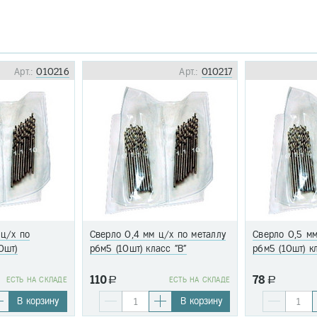
Арт.:
010216
Арт.:
010217
 ц/х по
Сверло 0,4 мм ц/х по металлу
Сверло 0,5 мм
0шт)
р6м5 (10шт) класс "В"
р6м5 (10шт) к
110
78
EСТЬ НА СКЛАДЕ
a
EСТЬ НА СКЛАДЕ
a
В корзину
В корзину