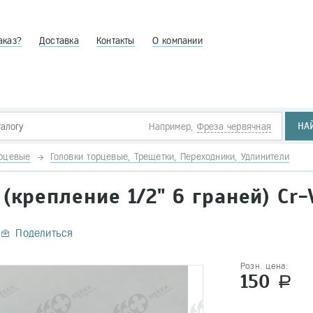
аказ?
Доставка
Контакты
О компании
НА
Например,
Фреза червячная
орцевые
Головки торцевые, Трещетки, Переходники, Удлинители
(крепление 1/2" 6 граней) Cr-
Поделиться
Розн. цена:
150
a