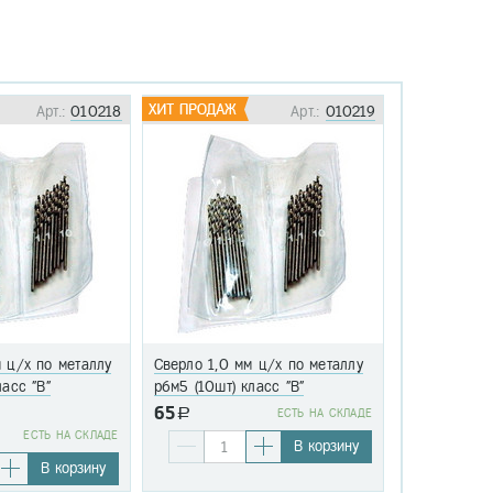
Арт.:
010218
Арт.:
010219
 ц/х по металлу
Сверло 1,0 мм ц/х по металлу
Сверло 1,1 
ласс "В"
р6м5 (10шт) класс "В"
р6м5 (10шт)
65
a
EСТЬ НА СКЛАДЕ
76
EСТЬ НА СКЛАДЕ
a
В корзину
В корзину