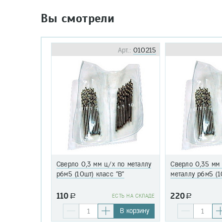
Вы смотрели
Арт.:
010215
Сверло 0,3 мм ц/х по металлу
Сверло 0,35 мм
р6м5 (10шт) класс "В"
металлу р6м5 (1
110
220
a
EСТЬ НА СКЛАДЕ
a
В корзину