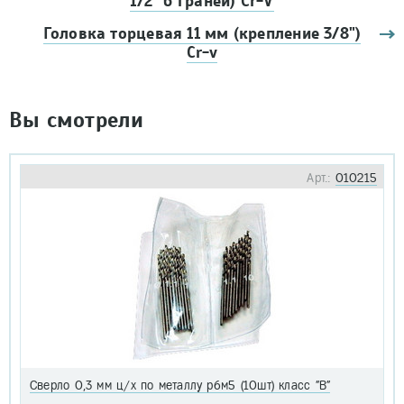
1/2" 6 граней) Cr-V
Головка торцевая 11 мм (крепление 3/8")
Cr-v
Вы смотрели
Арт.:
010215
Сверло 0,3 мм ц/х по металлу р6м5 (10шт) класс "В"