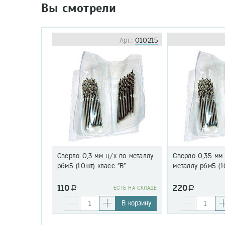
Вы смотрели
Арт.:
010215
Сверло 0,3 мм ц/х по металлу
Сверло 0,35 мм
р6м5 (10шт) класс "В"
металлу р6м5 (1
110
220
a
EСТЬ НА СКЛАДЕ
a
В корзину