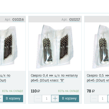
Арт.:
010216
Арт.:
010217
 ц/х по
Сверло 0,4 мм ц/х по металлу
Сверло 0,5 мм
0шт)
р6м5 (10шт) класс "В"
р6м5 (10шт) к
110
78
EСТЬ НА СКЛАДЕ
a
EСТЬ НА СКЛАДЕ
a
В корзину
В корзину