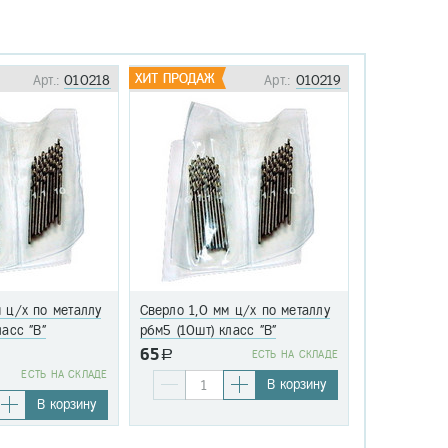
Арт.:
010218
Арт.:
010219
 ц/х по металлу
Сверло 1,0 мм ц/х по металлу
Сверло 1,1 
ласс "В"
р6м5 (10шт) класс "В"
р6м5 (10шт)
65
a
EСТЬ НА СКЛАДЕ
76
EСТЬ НА СКЛАДЕ
a
В корзину
В корзину