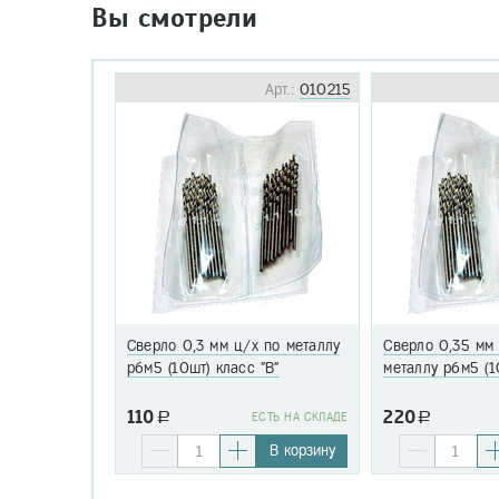
Вы смотрели
Арт.:
010215
Сверло 0,3 мм ц/х по металлу
Сверло 0,35 мм
р6м5 (10шт) класс "В"
металлу р6м5 (1
110
220
a
EСТЬ НА СКЛАДЕ
a
В корзину