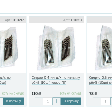
Арт.:
010216
Арт.:
010217
 ц/х по
Сверло 0,4 мм ц/х по металлу
Сверло 0,5 мм
0шт)
р6м5 (10шт) класс "В"
р6м5 (10шт) к
110
78
EСТЬ НА СКЛАДЕ
a
EСТЬ НА СКЛАДЕ
a
В корзину
В корзину