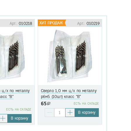
Арт.:
010218
Арт.:
010219
 ц/х по металлу
Сверло 1,0 мм ц/х по металлу
Сверло 1,1 
ласс "В"
р6м5 (10шт) класс "В"
р6м5 (10шт)
65
a
EСТЬ НА СКЛАДЕ
76
EСТЬ НА СКЛАДЕ
a
В корзину
В корзину