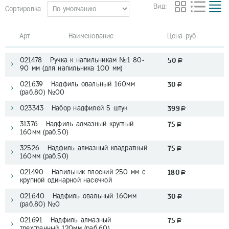
Вид:
Сортировка:
Арт. Наименование
Цена руб.
021478 Ручка к напильникам №1 80-
50
a
90 мм (для напильника 100 мм)
021639 Надфиль овальный 160мм
30
a
(раб.80) №00
023343 Набор надфилей 5 штук
399
a
31376 Надфиль алмазный круглый
75
a
160мм (раб.50)
32526 Надфиль алмазный квадратный
75
a
160мм (раб.50)
021490 Напильник плоский 250 мм с
180
a
крупной одинарной насечкой
021640 Надфиль овальный 160мм
30
a
(раб.80) №0
021691 Надфиль алмазный
75
a
трехгранный 120мм (раб.60)