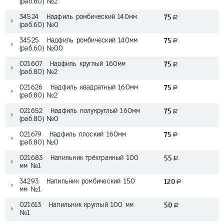
(раб.80) №2
34524 Надфиль ромбический 140мм
75
a
(раб.60) №0
34525 Надфиль ромбический 140мм
75
a
(раб.60) №00
021607 Надфиль круглый 160мм
75
a
(раб.80) №2
021626 Надфиль квадратный 160мм
75
a
(раб.80) №2
021652 Надфиль полукруглый 160мм
75
a
(раб.80) №0
021679 Надфиль плоский 160мм
75
a
(раб.80) №0
021683 Напильник трёхгранный 100
55
a
мм №1
34293 Напильник ромбический 150
120
a
мм №1
021613 Напильник круглый 100 мм
50
a
№1