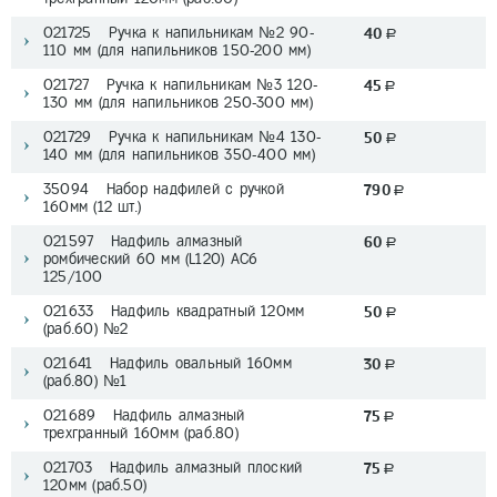
021725 Ручка к напильникам №2 90-
40
a
110 мм (для напильников 150-200 мм)
021727 Ручка к напильникам №3 120-
45
a
130 мм (для напильников 250-300 мм)
021729 Ручка к напильникам №4 130-
50
a
140 мм (для напильников 350-400 мм)
35094 Набор надфилей с ручкой
790
a
160мм (12 шт.)
021597 Надфиль алмазный
60
a
ромбический 60 мм (L120) АС6
125/100
021633 Надфиль квадратный 120мм
50
a
(раб.60) №2
021641 Надфиль овальный 160мм
30
a
(раб.80) №1
021689 Надфиль алмазный
75
a
трехгранный 160мм (раб.80)
021703 Надфиль алмазный плоский
75
a
120мм (раб.50)