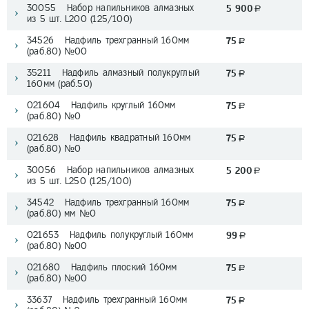
30055 Набор напильников алмазных
5 900
a
из 5 шт. L200 (125/100)
34526 Надфиль трехгранный 160мм
75
a
(раб.80) №00
35211 Надфиль алмазный полукруглый
75
a
160мм (раб.50)
021604 Надфиль круглый 160мм
75
a
(раб.80) №0
021628 Надфиль квадратный 160мм
75
a
(раб.80) №0
30056 Набор напильников алмазных
5 200
a
из 5 шт. L250 (125/100)
34542 Надфиль трехгранный 160мм
75
a
(раб.80) мм №0
021653 Надфиль полукруглый 160мм
99
a
(раб.80) №00
021680 Надфиль плоский 160мм
75
a
(раб.80) №00
33637 Надфиль трехгранный 160мм
75
a