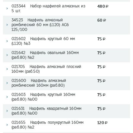
023344 Набор надфилей алмазных из
480
a
5 шт.
34523 Надфиль алмазный
60
a
ромбический 60 мм (L120) АС6
125/100
021602 Надфиль круглый 60 мм
75
a
(L120) №3
021642 Надфиль овальный 160мм
75
a
(раб.80) №2
021705 Надфиль алмазный плоский
75
a
160мм (раб.50)
021600 Надфиль алмазный
75
a
ромбический 160мм (раб.80)
021603 Надфиль круглый 160мм
75
a
(раб.80) №00
021631 Надфиль квадратный 160мм
75
a
(раб.80) №00
021655 Надфиль полукруглый 160мм
120
a
(раб.80) №2