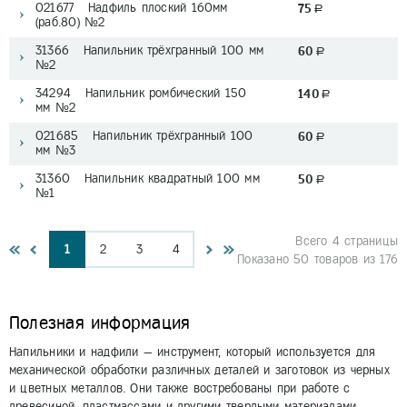
021677 Надфиль плоский 160мм
75
a
(раб.80) №2
31366 Напильник трёхгранный 100 мм
60
a
№2
34294 Напильник ромбический 150
140
a
мм №2
021685 Напильник трёхгранный 100
60
a
мм №3
31360 Напильник квадратный 100 мм
50
a
№1
Всего 4 страницы
1
2
3
4
Показано 50 товаров из 176
Полезная информация
Напильники и надфили — инструмент, который используется для
механической обработки различных деталей и заготовок из черных
и цветных металлов. Они также востребованы при работе с
древесиной, пластмассами и другими твердыми материалами.