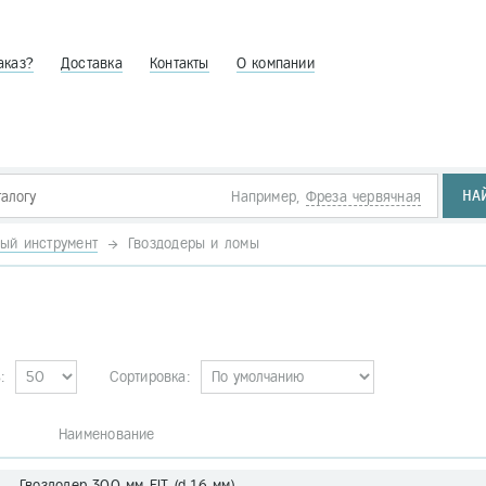
аказ?
Доставка
Контакты
О компании
НА
Например,
Фреза червячная
ый инструмент
Гвоздодеры и ломы
:
Сортировка:
. Наименование
1 Гвоздодер 300 мм FIT (d 16 мм)