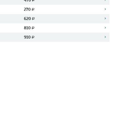
470
a
270
a
620
a
810
a
910
a