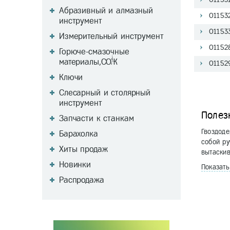
Абразивный и алмазный
01153
инструмент
01153
Измерительный инструмент
01152
Горюче-смазочные
материалы,СОЖ
01152
Ключи
Слесарный и столярный
инструмент
Полез
Запчасти к станкам
Гвоздоде
Барахолка
собой ру
Хиты продаж
вытаскив
Новинки
Показат
Распродажа