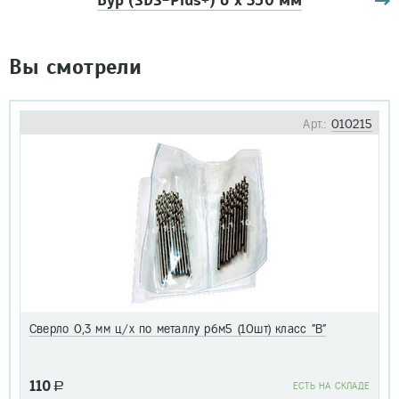
Бур (SDS-Plus+) 6 х 350 мм
Вы смотрели
Арт.:
010215
Сверло 0,3 мм ц/х по металлу р6м5 (10шт) класс "В"
110
a
EСТЬ НА СКЛАДЕ