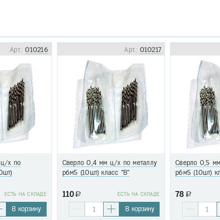
Арт.:
010216
Арт.:
010217
 ц/х по
Сверло 0,4 мм ц/х по металлу
Сверло 0,5 мм
0шт)
р6м5 (10шт) класс "В"
р6м5 (10шт) к
110
78
EСТЬ НА СКЛАДЕ
a
EСТЬ НА СКЛАДЕ
a
В корзину
В корзину