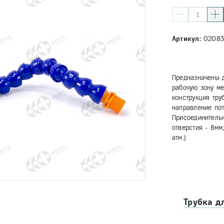
Артикул:
02083
Предназначены 
рабочую зону м
конструкция тру
направление пот
Присоединительн
отверстия - 8мм;
атм.)
Трубка д