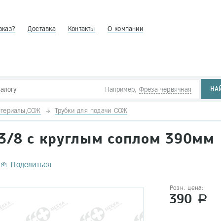
аказ?
Доставка
Контакты
О компании
НА
Например,
Фреза червячная
атериалы,СОЖ
Трубки для подачи СОЖ
 3/8 с круглым соплом 390мм
Поделиться
Розн. цена:
390
a