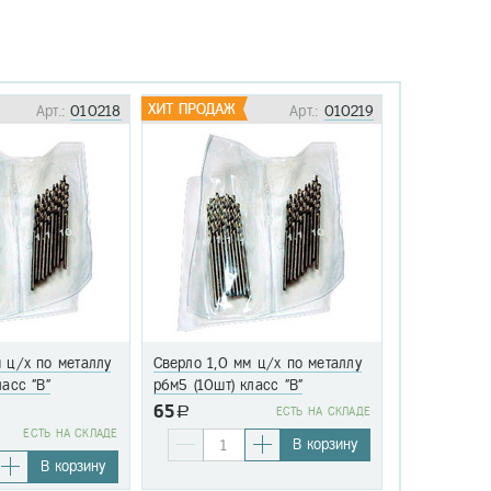
Арт.:
010218
Арт.:
010219
 ц/х по металлу
Сверло 1,0 мм ц/х по металлу
Сверло 1,1 
ласс "В"
р6м5 (10шт) класс "В"
р6м5 (10шт)
65
a
EСТЬ НА СКЛАДЕ
76
EСТЬ НА СКЛАДЕ
a
В корзину
В корзину