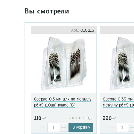
Вы смотрели
Арт.:
010215
Сверло 0,3 мм ц/х по металлу
Сверло 0,35 мм
р6м5 (10шт) класс "В"
металлу р6м5 (1
110
220
a
EСТЬ НА СКЛАДЕ
a
В корзину