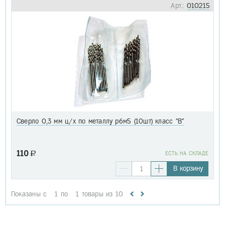
Арт.:
010215
Сверло 0,3 мм ц/х по металлу р6м5 (10шт) класс "В"
110
a
EСТЬ НА СКЛАДЕ
В корзину
Показаны с
1
по
1
товары из
10