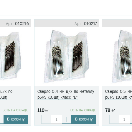
Арт.:
010216
Арт.:
010217
 ц/х по
Сверло 0,4 мм ц/х по металлу
Сверло 0,5 мм
0шт)
р6м5 (10шт) класс "В"
р6м5 (10шт) к
110
78
EСТЬ НА СКЛАДЕ
a
EСТЬ НА СКЛАДЕ
a
В корзину
В корзину