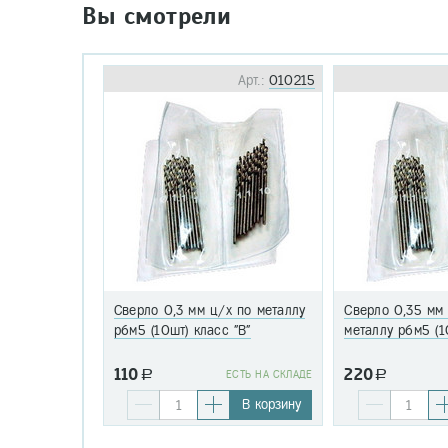
Вы смотрели
Арт.:
010215
Сверло 0,3 мм ц/х по металлу
Сверло 0,35 мм
р6м5 (10шт) класс "В"
металлу р6м5 (1
110
220
a
EСТЬ НА СКЛАДЕ
a
В корзину