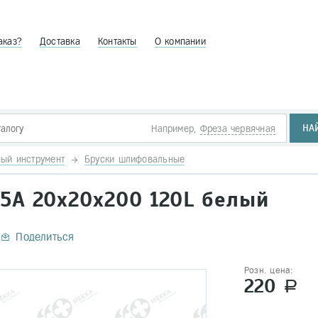
аказ?
Доставка
Контакты
О компании
НА
Например,
Фреза червячная
ый инструмент
Бруски шлифовальные
5А 20х20х200 120L белый
Поделиться
Розн. цена:
220
a