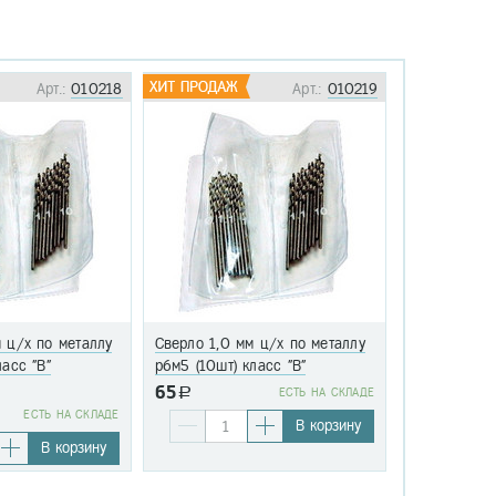
Арт.:
010218
Арт.:
010219
 ц/х по металлу
Сверло 1,0 мм ц/х по металлу
Сверло 1,1 
ласс "В"
р6м5 (10шт) класс "В"
р6м5 (10шт)
65
a
EСТЬ НА СКЛАДЕ
76
EСТЬ НА СКЛАДЕ
a
В корзину
В корзину