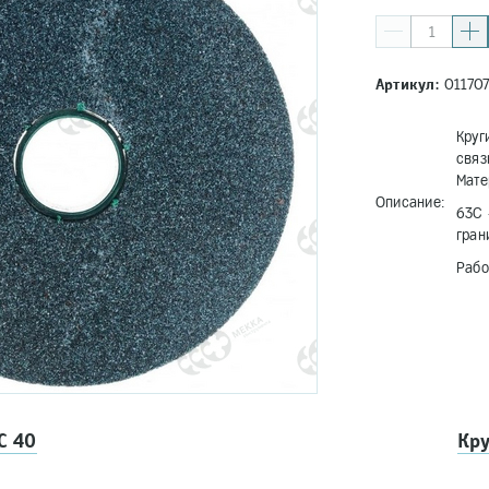
Артикул:
01170
Круг
связ
Мате
Описание:
63С 
гран
Рабо
С 40
Кр