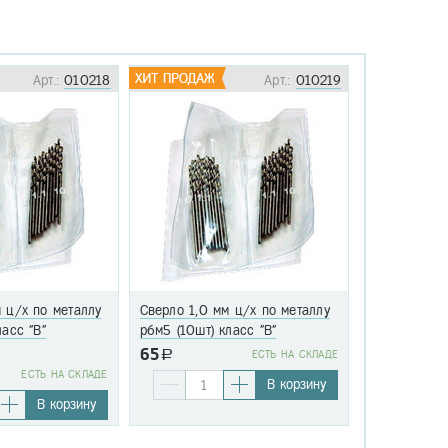
Арт.:
010218
Арт.:
010219
 ц/х по металлу
Сверло 1,0 мм ц/х по металлу
Сверло 1,1 
ласс "В"
р6м5 (10шт) класс "В"
р6м5 (10шт)
65
a
EСТЬ НА СКЛАДЕ
76
EСТЬ НА СКЛАДЕ
a
В корзину
В корзину