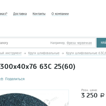
аказ?
Доставка
Контакты
О компании
НА
Например,
Фреза червячная
ый инструмент
Круги шлифовальные
Круги шлифовальные 63С,6
300х40х76 63С 25(60)
Поделиться
Розн. цена:
3 250
a