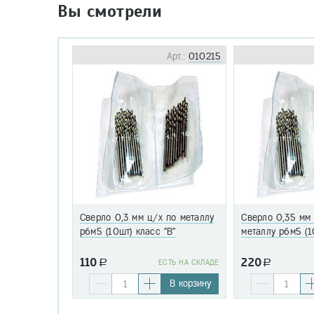
Вы смотрели
Арт.:
010215
Сверло 0,3 мм ц/х по металлу
Сверло 0,35 мм
р6м5 (10шт) класс "В"
металлу р6м5 (1
110
220
a
EСТЬ НА СКЛАДЕ
a
В корзину