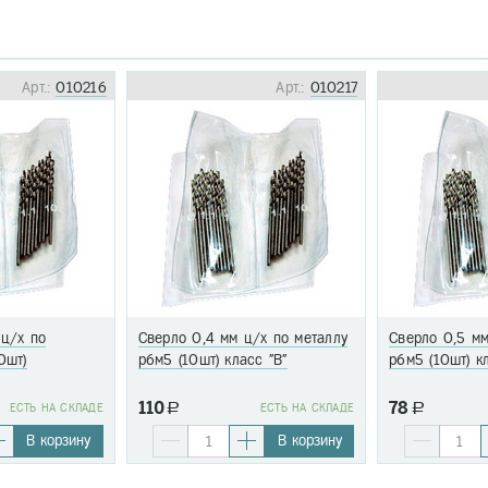
Арт.:
010216
Арт.:
010217
 ц/х по
Сверло 0,4 мм ц/х по металлу
Сверло 0,5 мм
0шт)
р6м5 (10шт) класс "В"
р6м5 (10шт) к
110
78
EСТЬ НА СКЛАДЕ
a
EСТЬ НА СКЛАДЕ
a
В корзину
В корзину