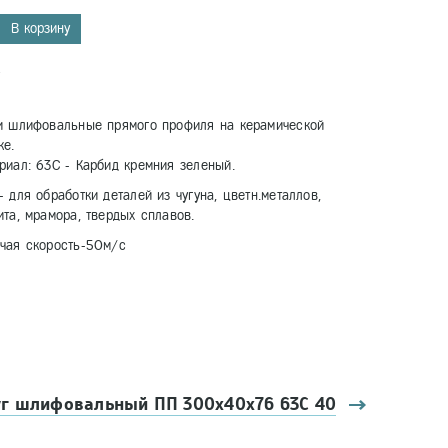
В корзину
7
и шлифовальные прямого профиля на керамической
ке.
риал: 63С - Карбид кремния зеленый.
- для обработки деталей из чугуна, цветн.металлов,
ита, мрамора, твердых сплавов.
чая скорость-50м/с
уг шлифовальный ПП 300х40х76 63С 40